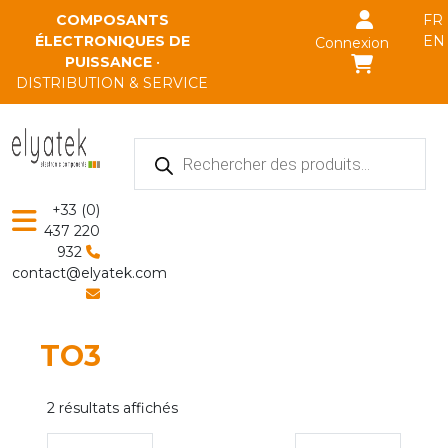
Skip to main content
COMPOSANTS
FR
ÉLECTRONIQUES DE
EN
Connexion
PUISSANCE
•
DISTRIBUTION & SERVICE
Recherche
de
produits
+33 (0)
437 220
932
contact@elyatek.com
TO3
2 résultats affichés