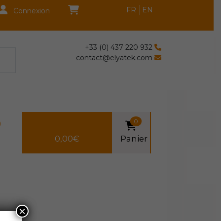
FR
EN
Connexion
+33 (0) 437 220 932
contact@elyatek.com
0
0
0,00
€
Panier
×