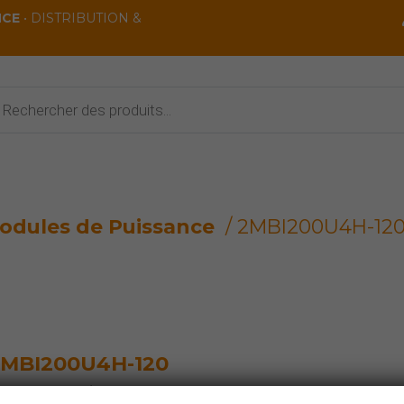
NCE
• DISTRIBUTION &
rche
ts
odules de Puissance
/ 2MBI200U4H-12
MBI200U4H-120
odules de Puissance