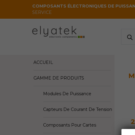
Skip to main content
COMPOSANTS ÉLECTRONIQUES DE PUISSA
SERVICE
Reche
de
produi
ACCUEIL
M
GAMME DE PRODUITS
Modules De Puissance
Capteurs De Courant De Tension
2
Composants Pour Cartes
M