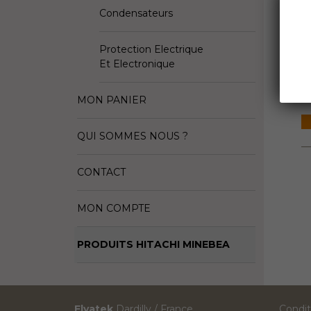
I
Condensateurs
D
Protection Electrique
Fa
Et Electronique
S
MON PANIER
QUI SOMMES NOUS ?
CONTACT
MON COMPTE
PRODUITS HITACHI MINEBEA
Elyatek
Dardilly / France
Condit