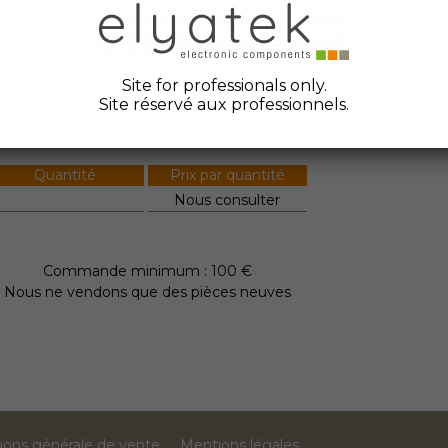
GBT HV-IGBT SiC SCR...
ate Code :
bricant :
Fuji Electric
Site for professionals only.
Site réservé aux professionnels.
tock Elyatek :
0
Quantité
Prix par quantité
Nous consulter
Commande minimum : 100 €
Nous ne vendons que des pièces neuves
ions générale de vente
Mentions légales