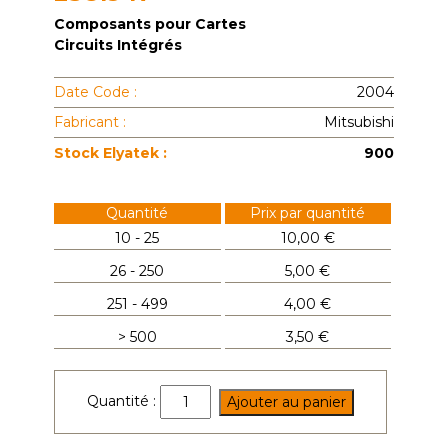
Composants pour Cartes
Circuits Intégrés
Date Code :
2004
Fabricant :
Mitsubishi
Stock Elyatek :
900
Quantité
Prix par quantité
10 - 25
10,00 €
26 - 250
5,00 €
251 - 499
4,00 €
> 500
3,50 €
quantité
Quantité :
Ajouter au panier
de
2SC1947