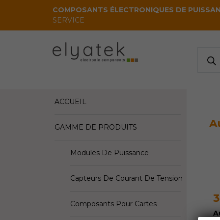
Skip to main content
COMPOSANTS ÉLECTRONIQUES DE PUISSA
SERVICE
Reche
de
produi
ACCUEIL
A
GAMME DE PRODUITS
Modules De Puissance
Capteurs De Courant De Tension
Composants Pour Cartes
A