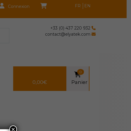
FR
EN
Connexion
+33 (0) 437 220 932
contact@elyatek.com
0
0,00
€
Panier
×