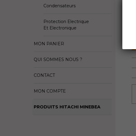
Condensateurs
D
Fa
Protection Electrique
Et Electronique
S
MON PANIER
QUI SOMMES NOUS ?
CONTACT
MON COMPTE
PRODUITS HITACHI MINEBEA