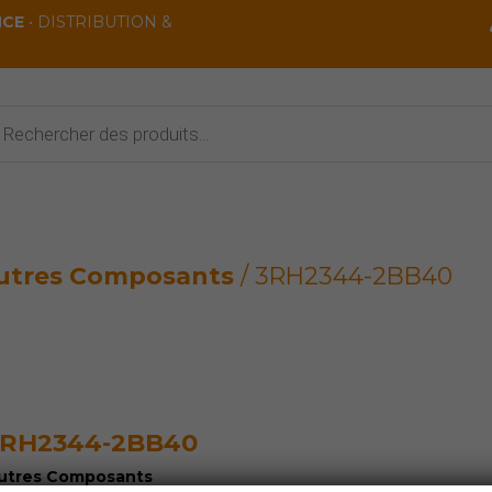
NCE
• DISTRIBUTION &
rche
ts
utres Composants
/ 3RH2344-2BB40
3RH2344-2BB40
utres Composants