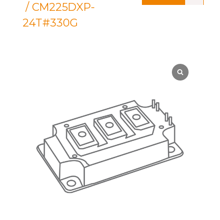
/ CM225DXP-
24T#330G