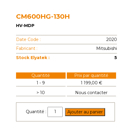
CM600HG-130H
HV-MDP
Date Code :
2020
Fabricant :
Mitsubishi
Stock Elyatek :
5
Quantité
Prix par quantité
1 - 9
1 199,00 €
> 10
Nous contacter
quantité
Quantité :
Ajouter au panier
de
CM600HG-
130H