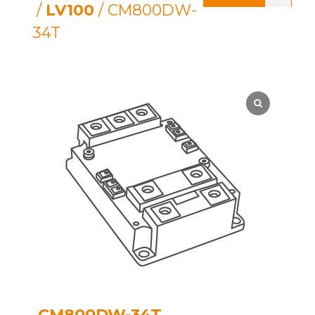
/
LV100
/ CM800DW-
34T
CM800DW-34T