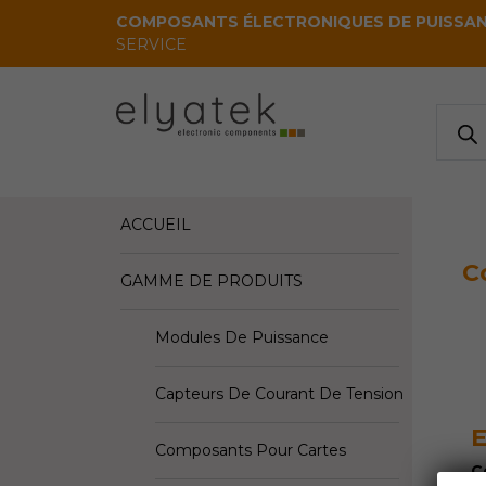
Skip to main content
COMPOSANTS ÉLECTRONIQUES DE PUISSA
SERVICE
Reche
de
produi
ACCUEIL
C
GAMME DE PRODUITS
Modules De Puissance
Capteurs De Courant De Tension
E
Composants Pour Cartes
C