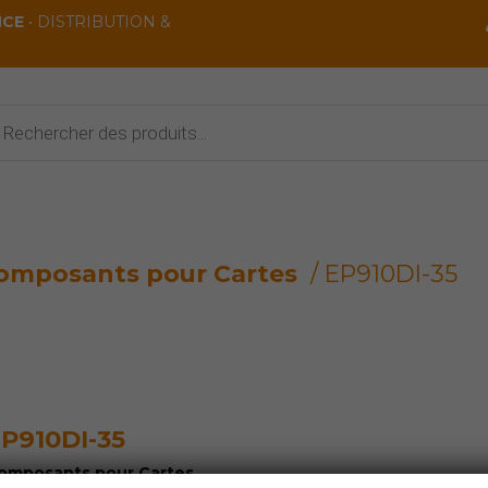
NCE
• DISTRIBUTION &
rche
ts
omposants pour Cartes
/ EP910DI-35
P910DI-35
omposants pour Cartes