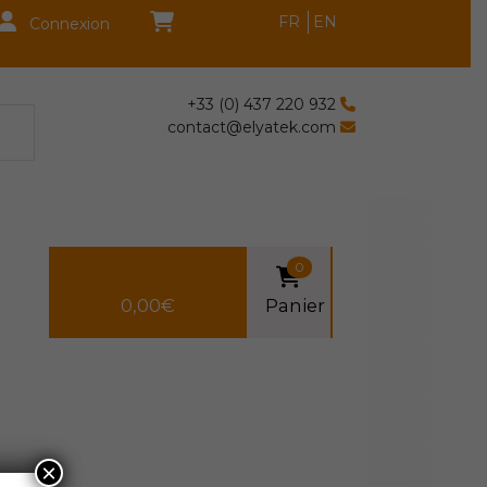
FR
EN
Connexion
+33 (0) 437 220 932
contact@elyatek.com
0
0,00
€
Panier
×