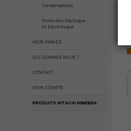
C
Condensateurs
D
Protection Electrique
Fa
Et Electronique
S
MON PANIER
QUI SOMMES NOUS ?
CONTACT
MON COMPTE
PRODUITS HITACHI MINEBEA