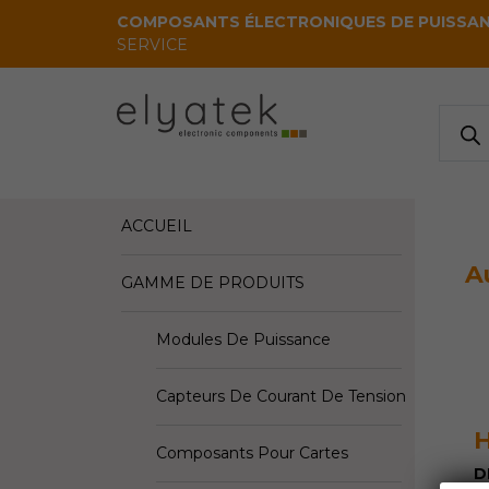
Skip to main content
COMPOSANTS ÉLECTRONIQUES DE PUISSA
SERVICE
Reche
de
produi
ACCUEIL
A
GAMME DE PRODUITS
Modules De Puissance
Capteurs De Courant De Tension
H
Composants Pour Cartes
D