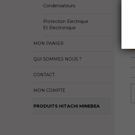
Condensateurs
D
Fa
Protection Electrique
Et Electronique
S
MON PANIER
QUI SOMMES NOUS ?
CONTACT
MON COMPTE
PRODUITS HITACHI MINEBEA