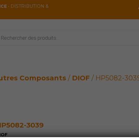
NCE
• DISTRIBUTION &
rche
ts
utres Composants
/
DIOF
/ HP5082-303
P5082-3039
IOF