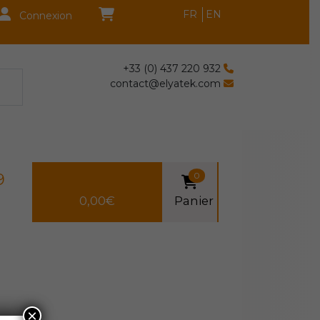
FR
EN
Connexion
+33 (0) 437 220 932
contact@elyatek.com
9
0
0,00
€
Panier
×