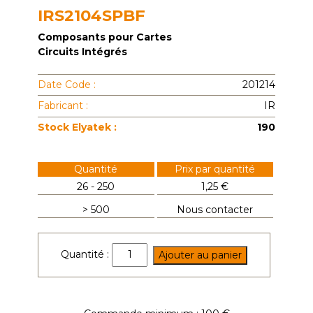
IRS2104SPBF
Composants pour Cartes
Circuits Intégrés
Date Code :
201214
Fabricant :
IR
Stock Elyatek :
190
Quantité
Prix par quantité
26 - 250
1,25 €
> 500
Nous contacter
quantité
Quantité :
Ajouter au panier
de
IRS2104SPBF