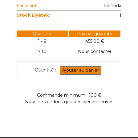
Fabricant :
Lambda
Stock Elyatek :
1
Quantité
Prix par quantité
1 - 9
455,00 €
> 10
Nous contacter
Quantité :
Ajouter au panier
quantité
de
LNS-
Commande minimum : 100 €
Z-
Nous ne vendons que des pièces neuves
12