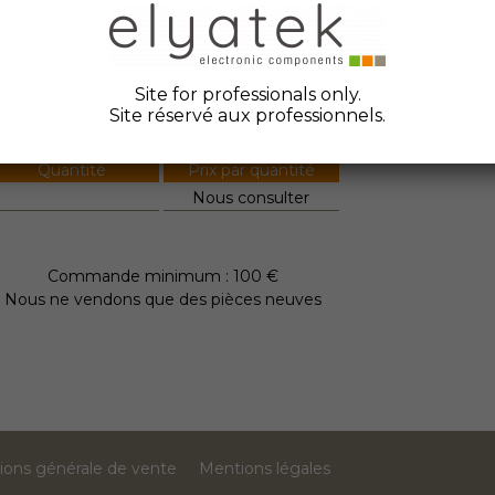
ate Code :
bricant :
Mitsubishi
Site for professionals only.
tock Elyatek :
0
Site réservé aux professionnels.
Quantité
Prix par quantité
Nous consulter
Commande minimum : 100 €
Nous ne vendons que des pièces neuves
ions générale de vente
Mentions légales