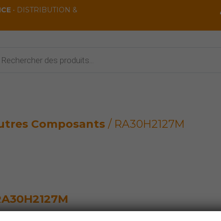
NCE
• DISTRIBUTION &
rche
ts
utres Composants
/ RA30H2127M
RA30H2127M
utres Composants