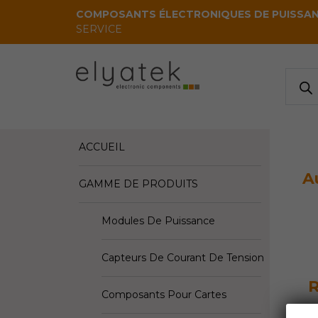
Skip to main content
COMPOSANTS ÉLECTRONIQUES DE PUISSA
SERVICE
Reche
de
produi
ACCUEIL
A
GAMME DE PRODUITS
Modules De Puissance
Capteurs De Courant De Tension
Composants Pour Cartes
A