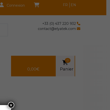
FR
EN
Connexion
+33 (0) 437 220 932
contact@elyatek.com
0
0,00
€
Panier
×