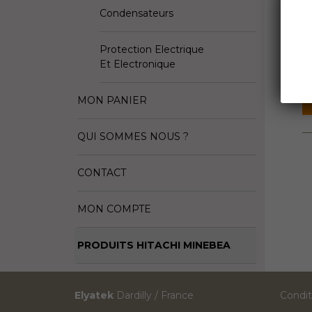
Condensateurs
D
Fa
Protection Electrique
Et Electronique
S
MON PANIER
QUI SOMMES NOUS ?
CONTACT
MON COMPTE
PRODUITS HITACHI MINEBEA
Elyatek
Dardilly / France
Condit