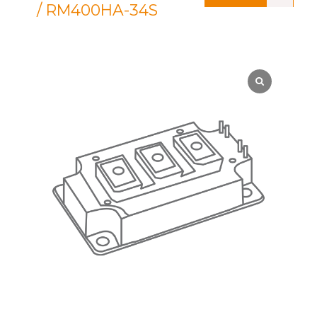
/ RM400HA-34S