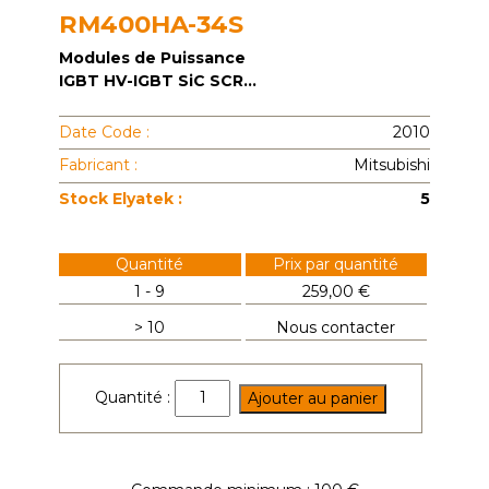
RM400HA-34S
Modules de Puissance
IGBT HV-IGBT SiC SCR...
Date Code :
2010
Fabricant :
Mitsubishi
Stock Elyatek :
5
Quantité
Prix par quantité
1 - 9
259,00 €
> 10
Nous contacter
quantité
Quantité :
Ajouter au panier
de
RM400HA-
34S