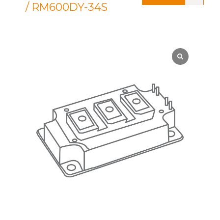
/ RM600DY-34S