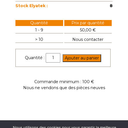
Stock Elyatek :
8
Quantité
Prix par quantité
1 - 9
50,00 €
> 10
Nous contacter
quantité
Quantité :
Ajouter au panier
de
SKIIP14NAB065V1
Commande minimum : 100 €
Nous ne vendons que des pièces neuves
Nous utilisons des cookies pour vous garantir la meilleure