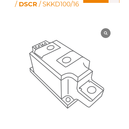
/
DSCR
/ SKKD100/16