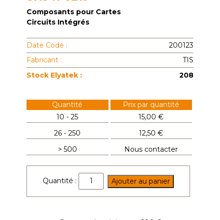
Composants pour Cartes
Circuits Intégrés
Date Code :
200123
Fabricant :
TIS
Stock Elyatek :
208
Quantité
Prix par quantité
10 - 25
15,00 €
26 - 250
12,50 €
> 500
Nous contacter
quantité
Quantité :
Ajouter au panier
de
SN54F621J