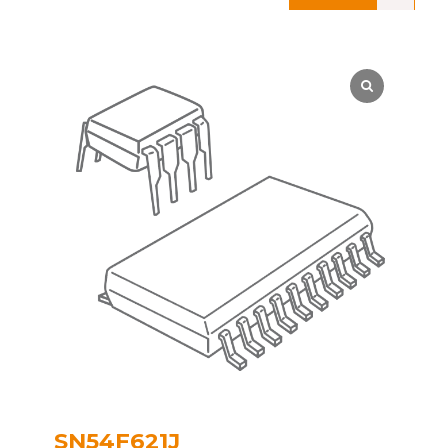
SN54F621J